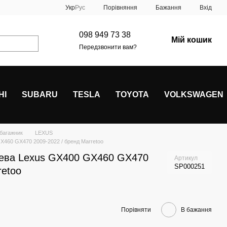
Порівняння
Укр
Рус
Бажання
Вхід
098 949 73 38
Мій кошик
Передзвонити вам?
HI
SUBARU
TESLA
TOYOTA
VOLKSWAGEN
 багажник
LEXUS
X460 GX470 2009-2022 / бренд Marretoo
жева Lexus GX400 GX460 GX470
Артикул
SP000251
retoo
Порівняти
В бажання