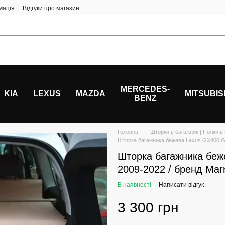
мація
Відгуки про магазин
MERCEDES-
KIA
LEXUS
MAZDA
MITSUBIS
BENZ
Головна
Шторки в багажник | Полки в
Шторка багажника бежева Lexus GX400 G
Шторка багажника бе
2009-2022 / бренд Mar
В наявності
Написати відгук
3 300 грн