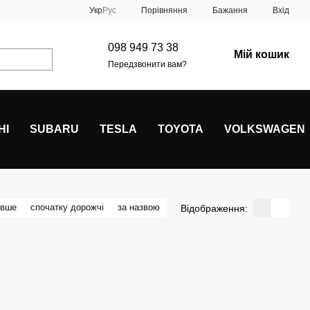
Порівняння
Укр
Рус
Бажання
Вхід
098 949 73 38
Мій кошик
Передзвонити вам?
HI
SUBARU
TESLA
TOYOTA
VOLKSWAGEN
евше
спочатку дорожчі
за назвою
Відображення: