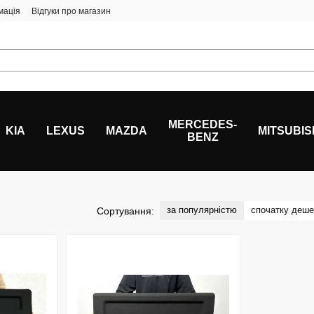
мація
Відгуки про магазин
MERCEDES-
KIA
LEXUS
MAZDA
MITSUBIS
BENZ
за популярністю
спочатку деш
Сортування: