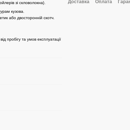
Доставка
Оплата
Гара
пойлерів зі скловолокна).
нтурам кузова.
тик або двосторонній скотч.
від пробігу та умов експлуатації