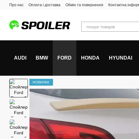
Перейти до основного контенту
Про нас
Оплата і доставка
Обмін та повернення
Контактна інфор
AUDI
BMW
FORD
HONDA
HYUNDAI
НОВИНКА