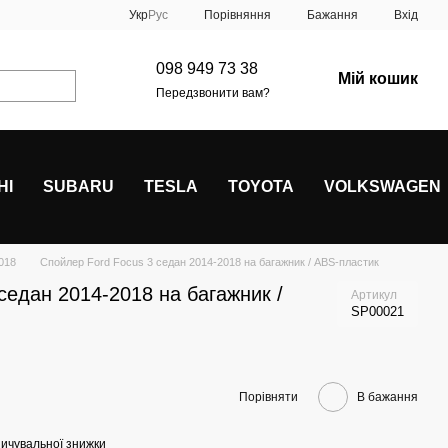
Порівняння
Укр
Рус
Бажання
Вхід
098 949 73 38
Мій кошик
Передзвонити вам?
HI
SUBARU
TESLA
TOYOTA
VOLKSWAGEN
018
Спойлер Ford Focus 3 седан 2014-2018 на багажник / ABS-пластик
седан 2014-2018 на багажник /
Артикул
SP00021
Порівняти
В бажання
ичувальної знижки