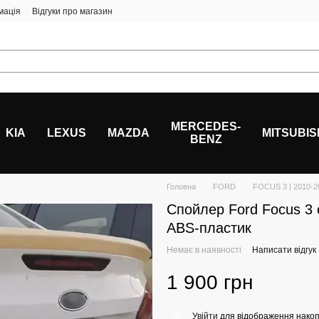
мація
Відгуки про магазин
MERCEDES-
KIA
LEXUS
MAZDA
MITSUBIS
BENZ
Головна
FORD
FOCUS 3 | 2010-2
Спойлер Ford Focus 3 
ABS-пластик
Немає в наявності
Написати відгук
1 900 грн
Увійти
для відображення накоп
%