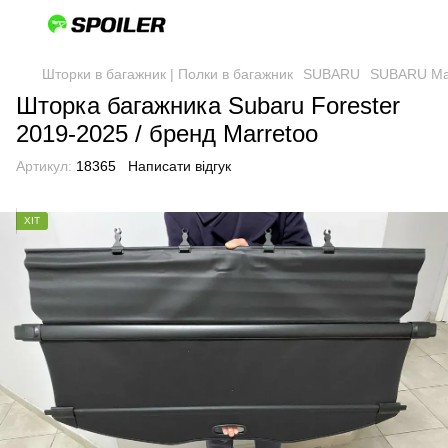
Шторки в багажник | Полки в багажник
SUBARU
SUBARU Ma
Шторка багажника Subaru Forester
2019-2025 / бренд Marretoo
Артикул:
18365
Написати відгук
ХІТ