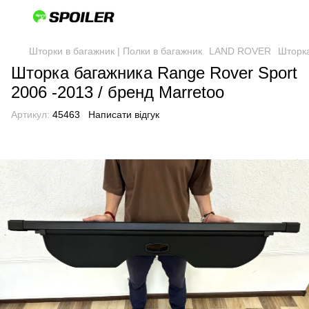
Шторки в багажник | Полки в багажник
LAND ROVER
Шторка
Шторка багажника Range Rover Sport
2006 -2013 / бренд Marretoo
Артикул:
45463
Написати відгук