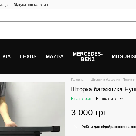
мація
Відгуки про магазин
MERCEDES-
KIA
LEXUS
MAZDA
MITSUBIS
BENZ
Головна
Шторки в багажник | Полки в
Шторка багажника Hyun
В наявності
Написати відгук
3 000 грн
Увійти
для відображення накоп
%