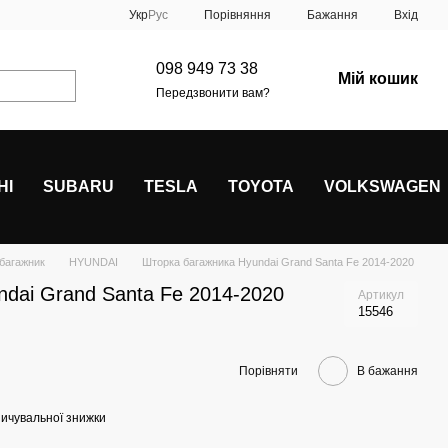
Порівняння
Укр
Рус
Бажання
Вхід
098 949 73 38
Мій кошик
Передзвонити вам?
HI
SUBARU
TESLA
TOYOTA
VOLKSWAGEN
 багажник
HYUNDAI
Шторка багажника Hyundai Grand Santa Fe 2014-2020
dai Grand Santa Fe 2014-2020
Артикул
15546
Порівняти
В бажання
ичувальної знижки