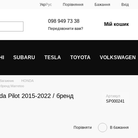
Порівняння
Укр
Рус
Бажання
Вхід
098 949 73 38
Мій кошик
Передзвонити вам?
HI
SUBARU
TESLA
TOYOTA
VOLKSWAGEN
 багажник
HONDA
 бренд Marretoo
a Pilot 2015-2022 / бренд
Артикул
SP000241
Порівняти
В бажання