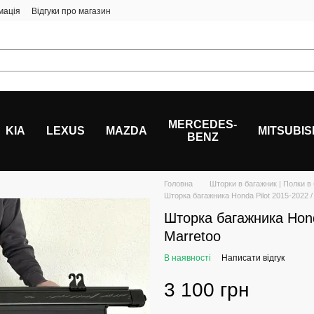
мація
Відгуки про магазин
MERCEDES-
KIA
LEXUS
MAZDA
MITSUBIS
BENZ
Головна
Шторки в багажник | Полки в
Шторка багажника Honda Pilot 2015-2022 /
Шторка багажника Hond
Marretoo
В наявності
Написати відгук
3 100 грн