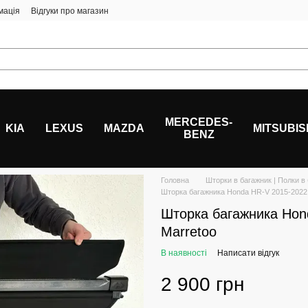
мація
Відгуки про магазин
MERCEDES-
KIA
LEXUS
MAZDA
MITSUBIS
BENZ
Головна
Шторки в багажник | Полки в
Шторка багажника Honda HR-V 2015-2022 
Шторка багажника Hon
Marretoo
В наявності
Написати відгук
2 900 грн