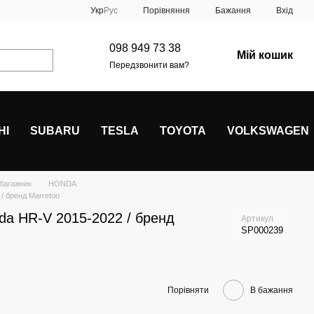
Порівняння
Укр
Рус
Бажання
Вхід
098 949 73 38
Мій кошик
Передзвонити вам?
HI
SUBARU
TESLA
TOYOTA
VOLKSWAGEN
 багажник
HONDA
/ бренд Marretoo
da HR-V 2015-2022 / бренд
Артикул
SP000239
Порівняти
В бажання