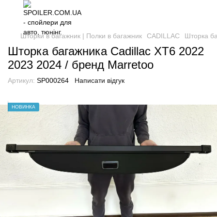
Шторки в багажник | Полки в багажник
CADILLAC
Шторка ба
Шторка багажника Cadillac XT6 2022
2023 2024 / бренд Marretoo
Артикул:
SP000264
Написати відгук
НОВИНКА