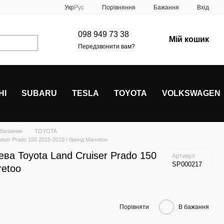
Порівняння
Укр
Рус
Бажання
Вхід
098 949 73 38
Мій кошик
Передзвонити вам?
HI
SUBARU
TESLA
TOYOTA
VOLKSWAGEN
 багажник
TOYOTA
iser Prado 150 2015-2019 / бренд Marretoo
ва Toyota Land Cruiser Prado 150
Артикул
SP000217
retoo
Порівняти
В бажання