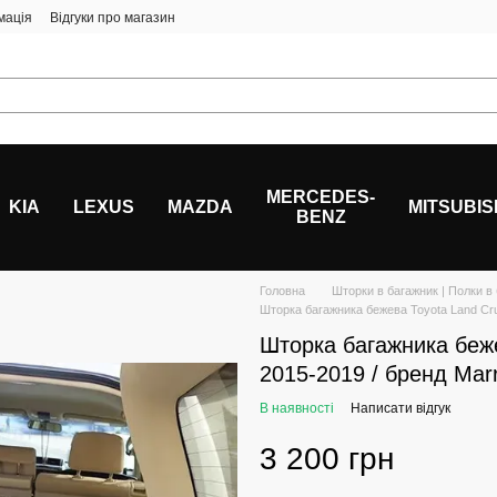
мація
Відгуки про магазин
MERCEDES-
KIA
LEXUS
MAZDA
MITSUBIS
BENZ
Головна
Шторки в багажник | Полки в
Шторка багажника бежева Toyota Land Cru
Шторка багажника беже
2015-2019 / бренд Mar
В наявності
Написати відгук
3 200 грн