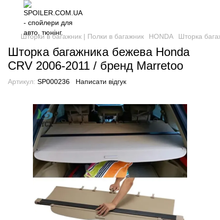
Шторки в багажник | Полки в багажник
HONDA
Шторка бага
Шторка багажника бежева Honda
CRV 2006-2011 / бренд Marretoo
Артикул:
SP000236
Написати відгук