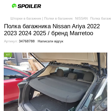
Шторки в багажник | Полки в багажник
NISSAN
Полка багажн
Полка багажника Nissan Ariya 2022
2023 2024 2025 / бренд Marretoo
Артикул:
34768788
Написати відгук
ХІТ