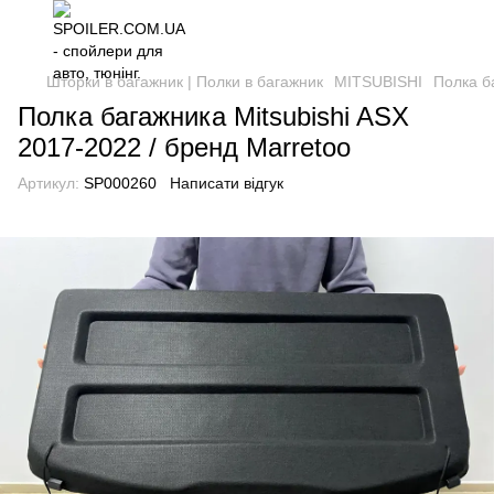
Шторки в багажник | Полки в багажник
MITSUBISHI
Полка б
Полка багажника Mitsubishi ASX
2017-2022 / бренд Marretoo
Артикул:
SP000260
Написати відгук