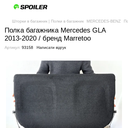
Шторки в багажник | Полки в багажник
MERCEDES-BENZ
По
Полка багажника Mercedes GLA
2013-2020 / бренд Marretoo
Артикул:
93158
Написати відгук