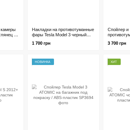
 камеры
Накладки на противотуманные
Спойлер и 
глянец |
фары Tesla Model 3 черный
противотум
астик
глянец | Тюнинг обвес ABS
черный гля
1 700 грн
3 700 грн
пластик
ABS пласт
НОВИНКА
ХИТ