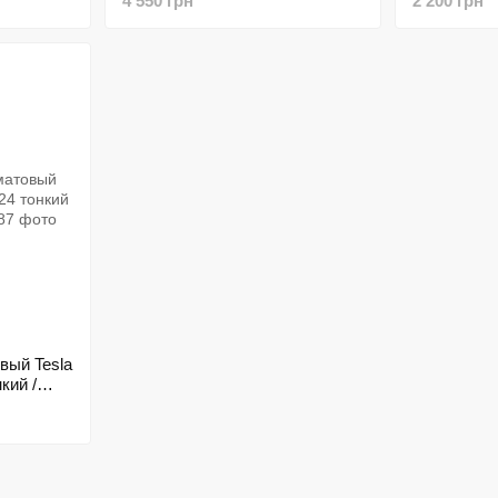
4 550 грн
2 200 грн
вый Tesla
кий /