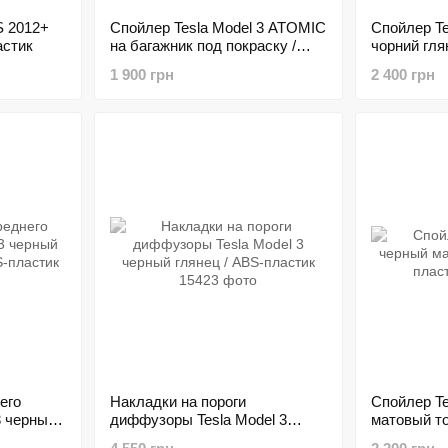
S 2012+
Спойлер Tesla Model 3 ATOMIC
Спойлер T
астик
на багажник под покраску /
чорний гля
ABS-пластик
1 900 грн
2 400 грн
его
Накладки на пороги
Спойлер Te
3 черный
диффузоры Tesla Model 3
матовый то
S-пластик
черный глянец / ABS-пластик