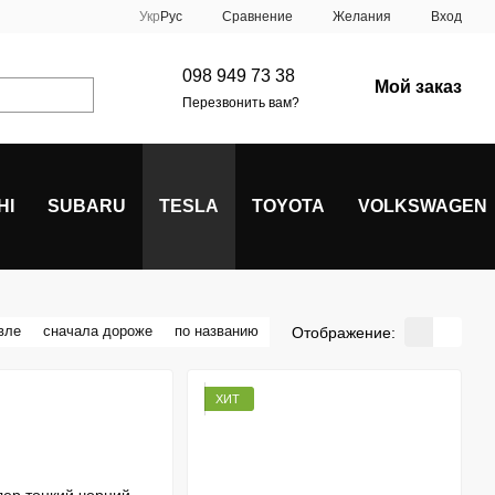
Сравнение
Укр
Рус
Желания
Вход
098 949 73 38
Мой заказ
Перезвонить вам?
HI
SUBARU
TESLA
TOYOTA
VOLKSWAGEN
вле
сначала дороже
по названию
Отображение:
ХИТ