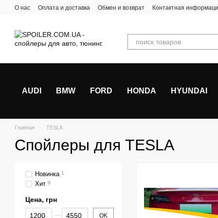
Перейти к основному контенту
О нас
Оплата и доставка
Обмен и возврат
Контактная информац
AUDI
BMW
FORD
HONDA
HYUNDAI
Главная
TESLA
Спойлеры для TESLA
Новинка
1
Хит
9
Цена, грн
От Цена, грн
До Цена, грн
OK