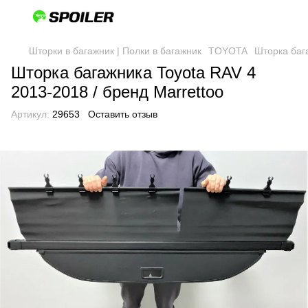
Шторки в багажник | Полки в багажник
TOYOTA
Шторка бага
Шторка багажника Toyota RAV 4
2013-2018 / бренд Marrettoo
Артикул:
29653
Оставить отзыв