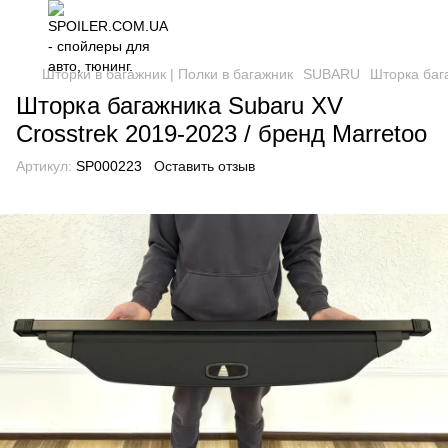
Шторки в багажник | Полки в багажник
SUBARU
Шторка бага
Шторка багажника Subaru XV
Crosstrek 2019-2023 / бренд Marretoo
Артикул:
SP000223
Оставить отзыв