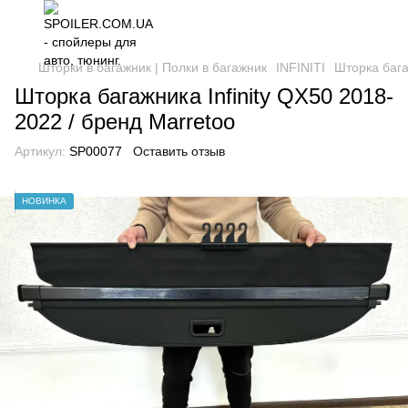
Шторки в багажник | Полки в багажник
INFINITI
Шторка бага
Шторка багажника Infinity QX50 2018-
2022 / бренд Marretoo
Артикул:
SP00077
Оставить отзыв
НОВИНКА