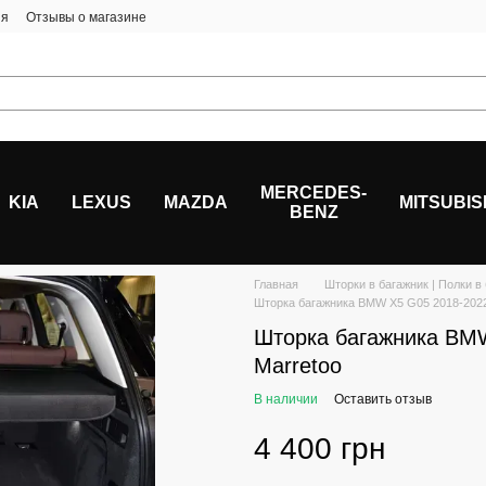
ия
Отзывы о магазине
MERCEDES-
KIA
LEXUS
MAZDA
MITSUBIS
BENZ
Главная
Шторки в багажник | Полки в
Шторка багажника BMW X5 G05 2018-2022 
Шторка багажника BMW
Marretoo
В наличии
Оставить отзыв
4 400 грн