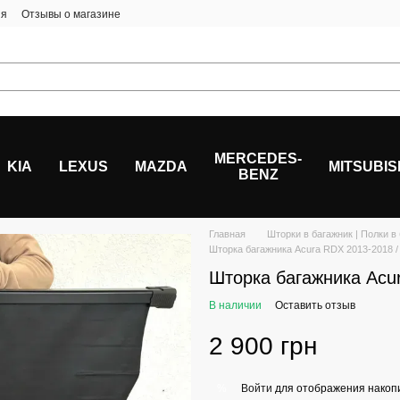
ия
Отзывы о магазине
MERCEDES-
KIA
LEXUS
MAZDA
MITSUBIS
BENZ
Главная
Шторки в багажник | Полки в
Шторка багажника Acura RDX 2013-2018 /
Шторка багажника Acur
В наличии
Оставить отзыв
2 900 грн
Войти
для отображения накопи
%