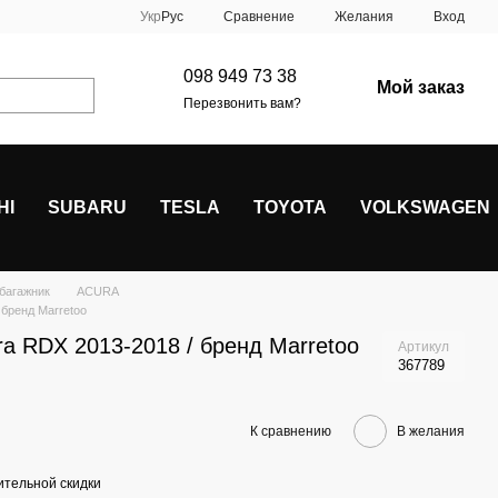
Сравнение
Укр
Рус
Желания
Вход
098 949 73 38
Мой заказ
Перезвонить вам?
HI
SUBARU
TESLA
TOYOTA
VOLKSWAGEN
 багажник
ACURA
 бренд Marretoo
a RDX 2013-2018 / бренд Marretoo
Артикул
367789
К сравнению
В желания
тельной скидки