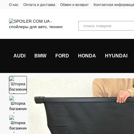
Перейти к основному контенту
О нас
Оплата и доставка
Обмен и возврат
Контактная информац
AUDI
BMW
FORD
HONDA
HYUNDAI