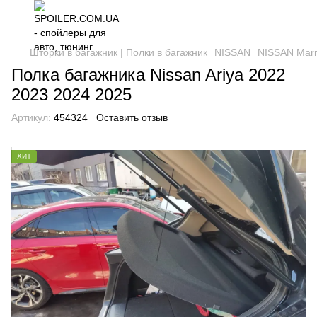
Шторки в багажник | Полки в багажник
NISSAN
NISSAN Marr
Полка багажника Nissan Ariya 2022
2023 2024 2025
Артикул:
454324
Оставить отзыв
ХИТ